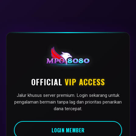
OFFICIAL
VIP ACCESS
Jalur khusus server premium. Login sekarang untuk
pengalaman bermain tanpa lag dan prioritas penarikan
dana tercepat.
LOGIN MEMBER