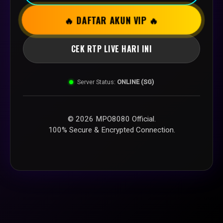
🔥 DAFTAR AKUN VIP 🔥
CEK RTP LIVE HARI INI
Server Status:
ONLINE (SG)
© 2026 MPO8080 Official.
100% Secure & Encrypted Connection.