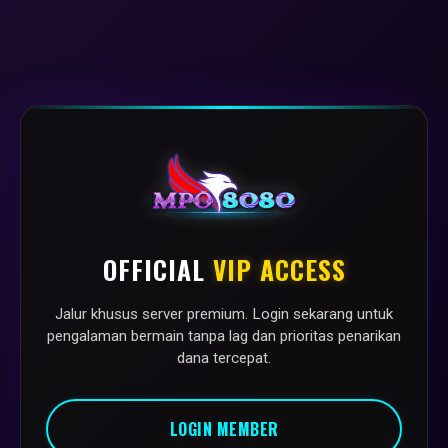
OFFICIAL
VIP ACCESS
Jalur khusus server premium. Login sekarang untuk
pengalaman bermain tanpa lag dan prioritas penarikan
dana tercepat.
LOGIN MEMBER