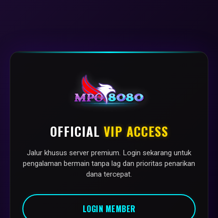
OFFICIAL
VIP ACCESS
Jalur khusus server premium. Login sekarang untuk
pengalaman bermain tanpa lag dan prioritas penarikan
dana tercepat.
LOGIN MEMBER