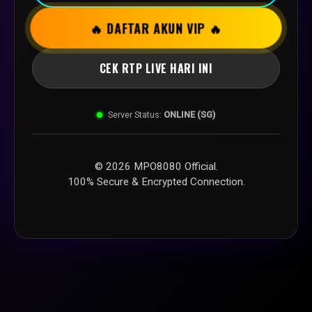
🔥 DAFTAR AKUN VIP 🔥
CEK RTP LIVE HARI INI
Server Status:
ONLINE (SG)
© 2026 MPO8080 Official.
100% Secure & Encrypted Connection.