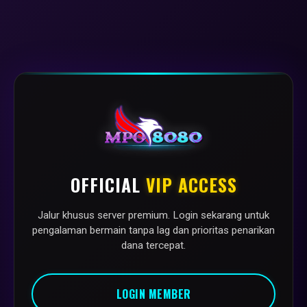
OFFICIAL
VIP ACCESS
Jalur khusus server premium. Login sekarang untuk
pengalaman bermain tanpa lag dan prioritas penarikan
dana tercepat.
LOGIN MEMBER