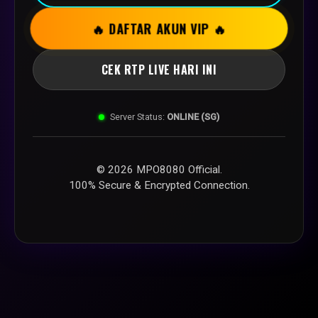
🔥 DAFTAR AKUN VIP 🔥
CEK RTP LIVE HARI INI
Server Status:
ONLINE (SG)
© 2026 MPO8080 Official.
100% Secure & Encrypted Connection.