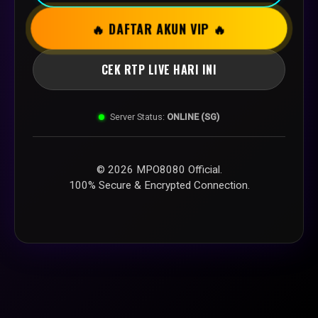
🔥 DAFTAR AKUN VIP 🔥
CEK RTP LIVE HARI INI
Server Status:
ONLINE (SG)
© 2026 MPO8080 Official.
100% Secure & Encrypted Connection.