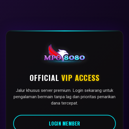
OFFICIAL
VIP ACCESS
Jalur khusus server premium. Login sekarang untuk
pengalaman bermain tanpa lag dan prioritas penarikan
dana tercepat.
LOGIN MEMBER