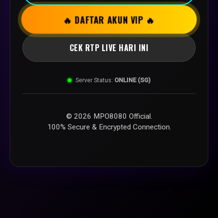
🔥 DAFTAR AKUN VIP 🔥
CEK RTP LIVE HARI INI
Server Status:
ONLINE (SG)
© 2026 MPO8080 Official.
100% Secure & Encrypted Connection.