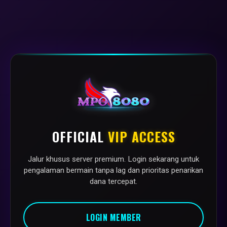
OFFICIAL
VIP ACCESS
Jalur khusus server premium. Login sekarang untuk
pengalaman bermain tanpa lag dan prioritas penarikan
dana tercepat.
LOGIN MEMBER