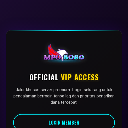
OFFICIAL
VIP ACCESS
Jalur khusus server premium. Login sekarang untuk
pengalaman bermain tanpa lag dan prioritas penarikan
dana tercepat.
LOGIN MEMBER